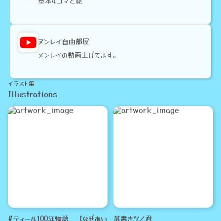
基本4コマと絵
ヌンレイ自由部屋
ヌンレイの動画上げてます。
イラスト集
Illustrations
#ティール100年物語 【なぜあい
落書きツノ君