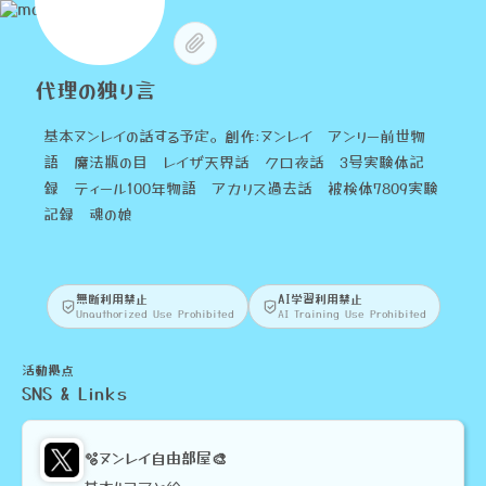
代理の独り言
基本ヌンレイの話する予定。創作:ヌンレイ アンリー前世物
語 魔法瓶の目 レイザ天界話 クロ夜話 3号実験体記
録 ティール100年物語 アカリス過去話 被検体7809実験
記録 魂の娘
無断利用禁止
AI学習利用禁止
Unauthorized Use Prohibited
AI Training Use Prohibited
活動拠点
SNS & Links
🫧ヌンレイ自由部屋🎨