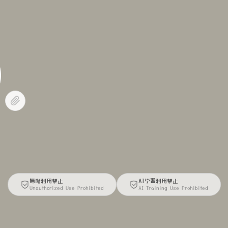
無断利用禁止
AI学習利用禁止
Unauthorized Use Prohibited
AI Training Use Prohibited