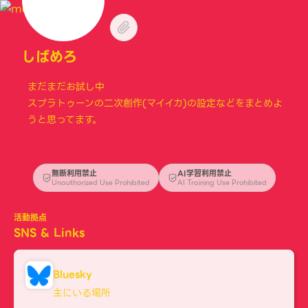
しばめろ
まだまだお試し中
スプラトゥーンの二次創作(マイイカ)の設定などをまとめよ
うと思ってます。
無断利用禁止
AI学習利用禁止
Unauthorized Use Prohibited
AI Training Use Prohibited
活動拠点
SNS & Links
Bluesky
主にいる場所