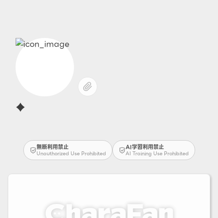
♦️
無断利用禁止
AI学習利用禁止
Unauthorized Use Prohibited
AI Training Use Prohibited