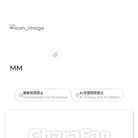
MM
無断利用禁止
AI学習利用禁止
Unauthorized Use Prohibited
AI Training Use Prohibited