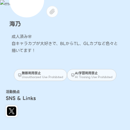
海乃
成人済み🌸
自キャラカプが大好きで、BLからTL、GLカプなど色々と
描いてます！
無断利用禁止
AI学習利用禁止
Unauthorized Use Prohibited
AI Training Use Prohibited
活動拠点
SNS & Links