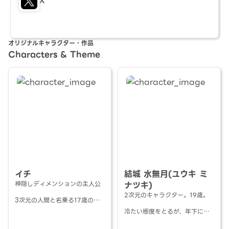
X
オリジナルキャラクター・作品
Characters & Theme
イチ
結城 水無月(ユウキ ミ
神隠しディメンションの主人公
ナツキ)
2次元のキャラクター。19歳。
3次元の人間と名乗る17歳の高
校3年生。
冷たい態度をとるが、年下によ
キャップとゴーグルがお気に入
く世話を焼く。
り。
趣味は絵、映画・ドラマ鑑賞。