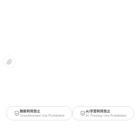
無断利用禁止
AI学習利用禁止
Unauthorized Use Prohibited
AI Training Use Prohibited