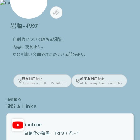
岩塩-ｲﾜｼｵ
自創作について纏める場所。
内容に変動あり。
かなり拙い文書でまとめている部分あり。
無断利用禁止
AI学習利用禁止
Unauthorized Use Prohibited
AI Training Use Prohibited
活動拠点
SNS & Links
YouTube
自創作の動画・TRPGリプレイ