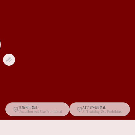
無断利用禁止
AI学習利用禁止
Unauthorized Use Prohibited
AI Training Use Prohibited