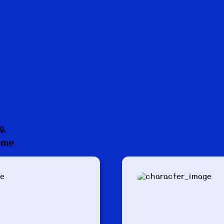
品
eme