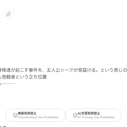
神様達が起こす事件を、主人公シーアが見届ける。という感じ
も傍観者という立ち位置
無断利用禁止
AI学習利用禁止
Unauthorized Use Prohibited
AI Training Use Prohibited