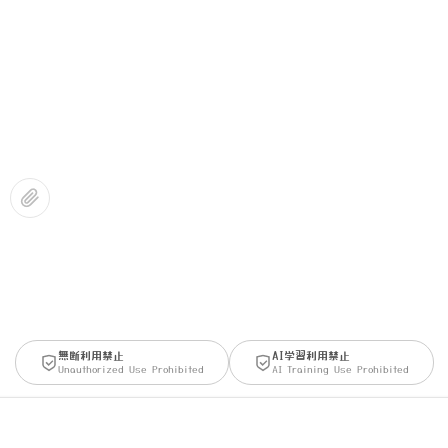
無断利用禁止
AI学習利用禁止
Unauthorized Use Prohibited
AI Training Use Prohibited