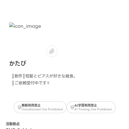
かたび
║創作║短髪とピアスが好きな雑食。
║ご依頼受付中です✌︎
無断利用禁止
AI学習利用禁止
Unauthorized Use Prohibited
AI Training Use Prohibited
活動拠点