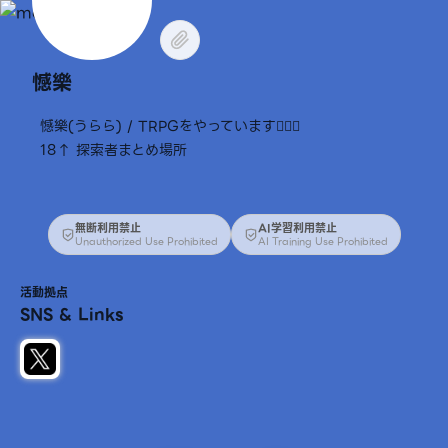
憾樂
憾樂(うらら) / TRPGをやっています✊🏻🎶
18↑ 探索者まとめ場所
無断利用禁止
AI学習利用禁止
Unauthorized Use Prohibited
AI Training Use Prohibited
活動拠点
SNS & Links