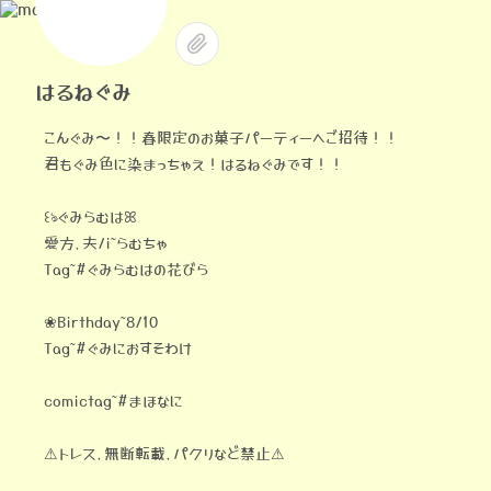
はるねぐみ
こんぐみ〜！！春限定のお菓子パーティーへご招待！！
君もぐみ色に染まっちゃえ！はるねぐみです！！
꒰ঌぐみらむはꕤ
愛方,夫/i˜‎らむちゃ
Tag˜#ぐみらむはの花びら
❀Birthday˜8/10
Tag˜#ぐみにおすそわけ
comictag˜#まほなに
⚠トレス,無断転載,パクリ‪など禁止⚠