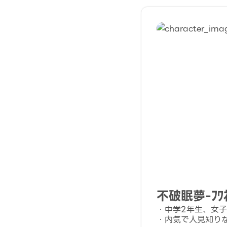
不破眠夢-ﾌﾜﾈ
・中学2年生、女子
・内気で人見知り