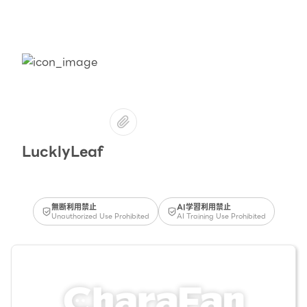
LucklyLeaf
無断利用禁止
AI学習利用禁止
Unauthorized Use Prohibited
AI Training Use Prohibited