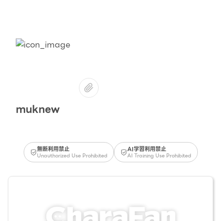
muknew
無断利用禁止
AI学習利用禁止
Unauthorized Use Prohibited
AI Training Use Prohibited