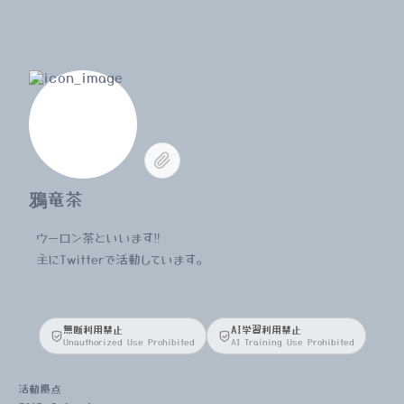
鴉竜茶
ウーロン茶といいます‼️
主にTwitterで活動しています。
無断利用禁止
AI学習利用禁止
Unauthorized Use Prohibited
AI Training Use Prohibited
活動拠点