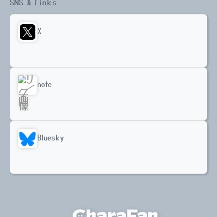
SNS & Links
X
note
Bluesky