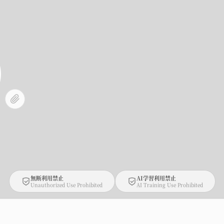
無断利用禁止
AI学習利用禁止
Unauthorized Use Prohibited
AI Training Use Prohibited