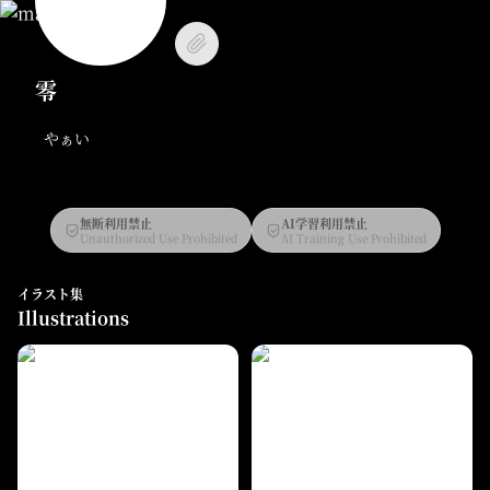
零
やぁい
無断利用禁止
AI学習利用禁止
Unauthorized Use Prohibited
AI Training Use Prohibited
イラスト集
Illustrations