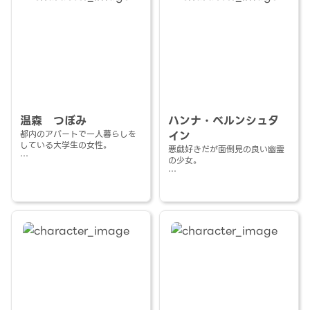
温森 つぼみ
ハンナ・ベルンシュタ
都内のアパートで一人暮らしを
イン
している大学生の女性。
悪戯好きだが面倒見の良い幽霊
の少女。
生真面目かつ慎重な性格。
その美術品のような麗しい見目
自分がなぜ死んだのかは全く以
は数多の人々を惹きつけるが、
て覚えていないが、終わってし
当人は気が強く、度々刺々しい
まったことを気にしてもしょう
言葉を口にするなど近寄りがた
がない！それよりは与えられた
い。口数はあまり多くなく、積
今を楽しもう！の精神であんま
極的に人と関わろうとしない。
り気にしていない。
表情に乏しく、何を考えている
また自分が幽霊であることに対
のか分からないため多くの人に
し一定の自負があるらしく、幽
あらぬ誤解をされている。
霊にしかできないような行為を
完璧主義的な性格が災いし、不
好む。
測の事態には弱い。
気が付いたときには誰にも認識