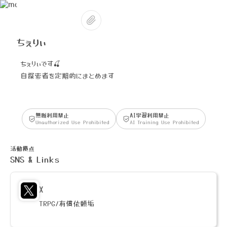
ちぇりぃ
ちぇりぃです🍒
自探索者を定期的にまとめます
無断利用禁止
AI学習利用禁止
Unauthorized Use Prohibited
AI Training Use Prohibited
活動拠点
SNS & Links
X
TRPG/有償依頼垢