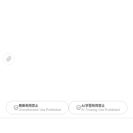
無断利用禁止
AI学習利用禁止
Unauthorized Use Prohibited
AI Training Use Prohibited