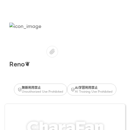
Reno❦
無断利用禁止
AI学習利用禁止
Unauthorized Use Prohibited
AI Training Use Prohibited