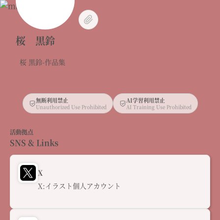
桜 黒鈴
桜 黒鈴-作品集
無断利用禁止
AI学習利用禁止
Unauthorized Use Prohibited
AI Training Use Prohibited
活動拠点
SNS & Links
X
X:イラスト個人アカウント