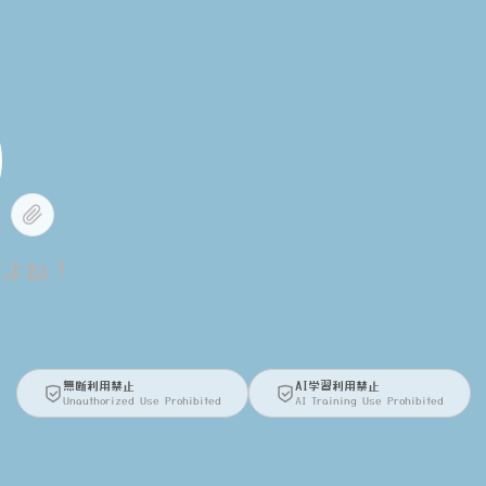
だよね！
無断利用禁止
AI学習利用禁止
Unauthorized Use Prohibited
AI Training Use Prohibited