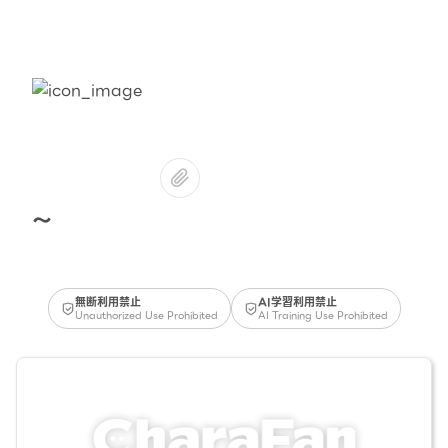
〜
無断利用禁止
AI学習利用禁止
Unauthorized Use Prohibited
AI Training Use Prohibited