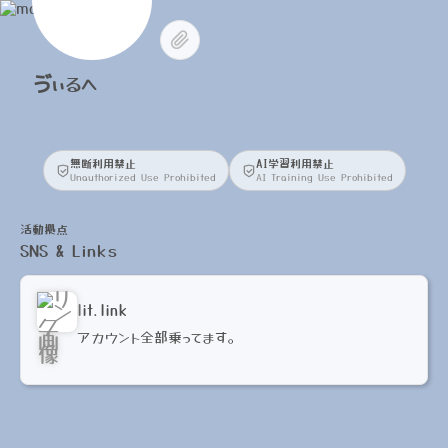
ゔぃるへ
無断利用禁止
AI学習利用禁止
Unauthorized Use Prohibited
AI Training Use Prohibited
活動拠点
SNS & Links
lit.link
アカウント全部乗ってます。