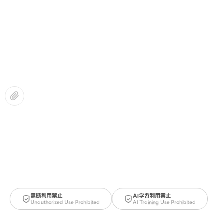
無断利用禁止
AI学習利用禁止
Unauthorized Use Prohibited
AI Training Use Prohibited