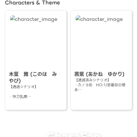
Characters & Theme
木葉 雅 (このは み
茜紫 (あかね ゆかり)
やび)
【通過済みシナリオ】
・カノヨ街 HO:1/壱番街の標
【通過シナリオ】
本
・快刀乱魔
蝶を小型ナイフにして戦う
・快刀乱魔2
仲のいい人に金魚を食わせにく
・快刀乱魔学園 /HO:4月/問題
る
児
・Good night moon
変わり者の鑑識課
運転がめちゃくちゃ下手くそ