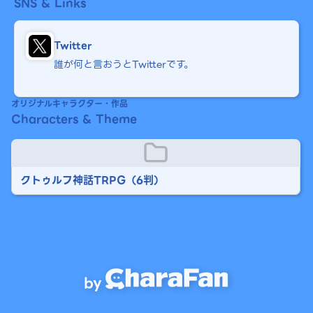
SNS & Links
Twitter
誰が何と言おうとTwitterです。
オリジナルキャラクター・作品
Characters & Theme
クトゥルフ神話TRPG（6判）
by