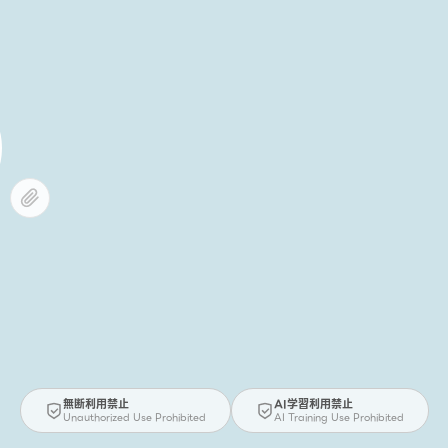
無断利用禁止
AI学習利用禁止
Unauthorized Use Prohibited
AI Training Use Prohibited