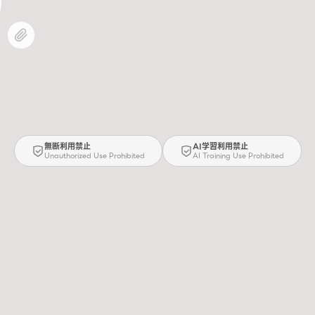
無断利用禁止
AI学習利用禁止
Unauthorized Use Prohibited
AI Training Use Prohibited