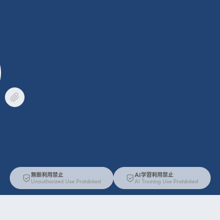
無断利用禁止
AI学習利用禁止
Unauthorized Use Prohibited
AI Training Use Prohibited