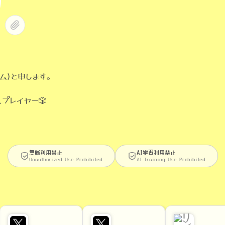
スム)と申します。
プレイヤー🎲
無断利用禁止
AI学習利用禁止
Unauthorized Use Prohibited
AI Training Use Prohibited