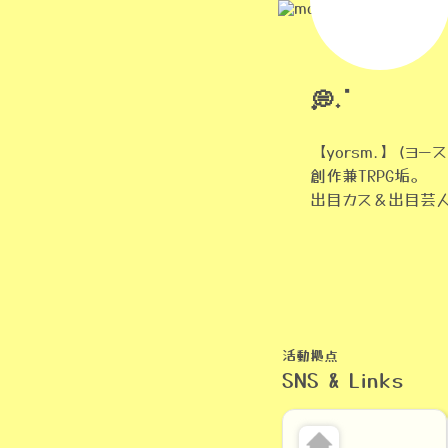
💭˖ॱ
【yorsm.】(ヨー
創作兼TRPG垢。
出目カス＆出目芸人
活動拠点
SNS & Links