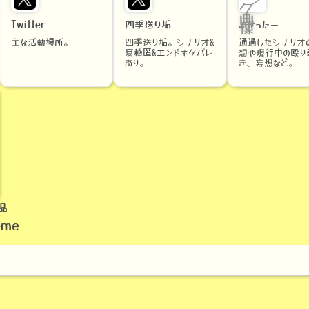
Twitter
四季送り垢
ふせったー
主な活動場所。
四季送り垢。シナリオ&
通過したシナリオ
夏秘匿&エンドネタバレ
想や現行中の殴り
あり。
き、妄想など。
品
eme