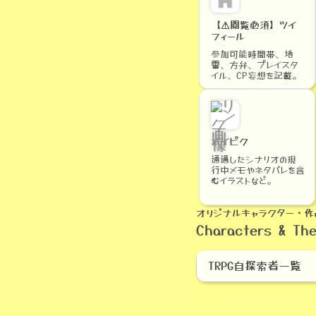
【⚠閲覧必須】ツイ
フィール
参加可能時間帯、地
雷、方弁、プレイスタ
イル、CP妄想を記載。
ポイピク
通過したシナリオの現
行中メモやネタバレを含
むイラストなど。
オリジナルキャラクター・作
Characters & Th
TRPG自探索者一覧