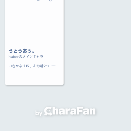
うとうあぅ。
ituberのメインキャラ
おさかな１匹、お砂糖2つ…
あなたの夢にとびきりの甘い魔
法を。
眠気使いのうとうあぅ。だよ〜
所属 プレプロ、ゆめゆに、メ
テスト
タグ
FA #あうのおさかなやさん
by
FN 眠猫
FM 💤⚠️
LT #あぅらいぶ．(Live ta
g)