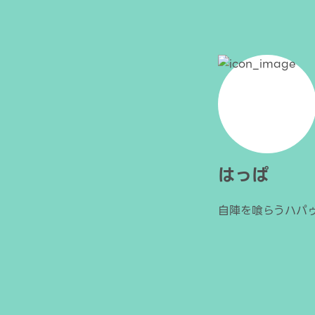
はっぱ
自陣を喰らうハパ