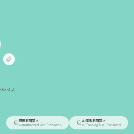
ゥルヌス
無断利用禁止
AI学習利用禁止
Unauthorized Use Prohibited
AI Training Use Prohibited