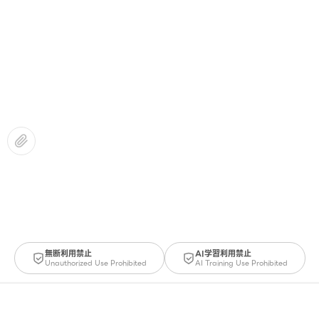
無断利用禁止
AI学習利用禁止
Unauthorized Use Prohibited
AI Training Use Prohibited