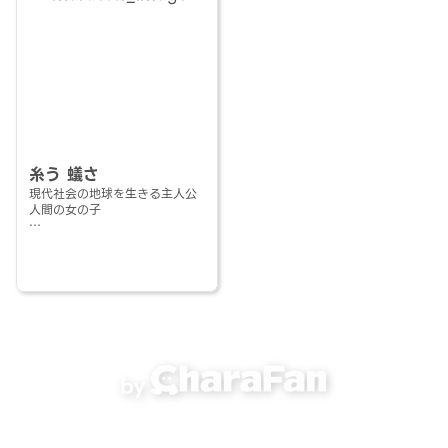
糸う 蟻さ
現代社会の地球を生きる主人公
人間の女の子
元は普通の女の子だったがある
日脳を半分奪われ
記憶と共に人間生活の欠如が酷
く見られる
自分の正しい名前や年齢すらも
記憶から欠け落ちているがあま
り気にせずお気楽に生きている
様子
by