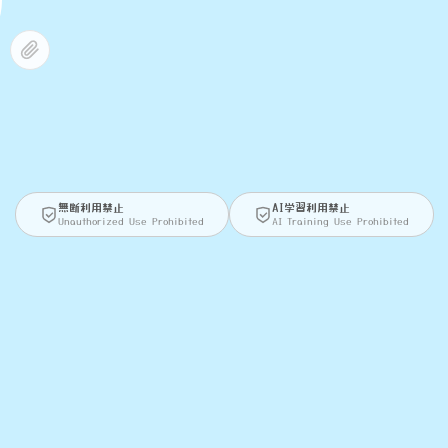
無断利用禁止
AI学習利用禁止
Unauthorized Use Prohibited
AI Training Use Prohibited