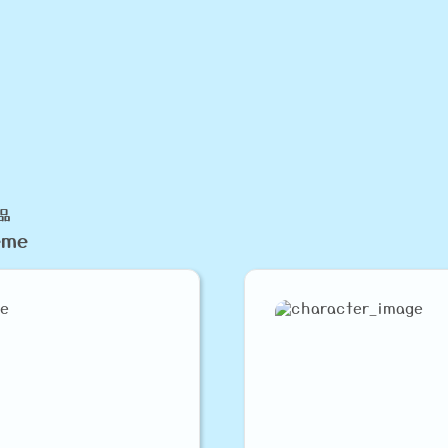
品
eme