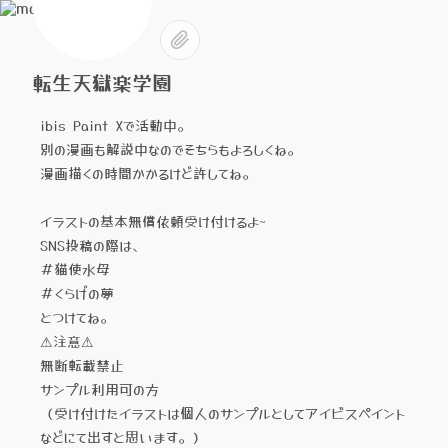
転生天獄楽学園
ibis Paint Xで活動中。
別の漫画も解説中なのでそちらもよろしくね。
漫画描くの時間かかるけど許してね。
イラストの基本無償依頼受け付けるよ~
SNS投稿の際は、
＃猫使水母
＃くらげの夢
とつけてね。
⚠︎注意⚠︎
無断転載禁止
サンプル利用可の方
（受け付けたイラストは個人のサンプルとしてアイビスペイント
などにて出すと思います。）