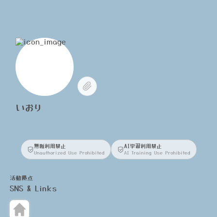
いおり
無断利用禁止
AI学習利用禁止
Unauthorized Use Prohibited
AI Training Use Prohibited
活動拠点
SNS & Links