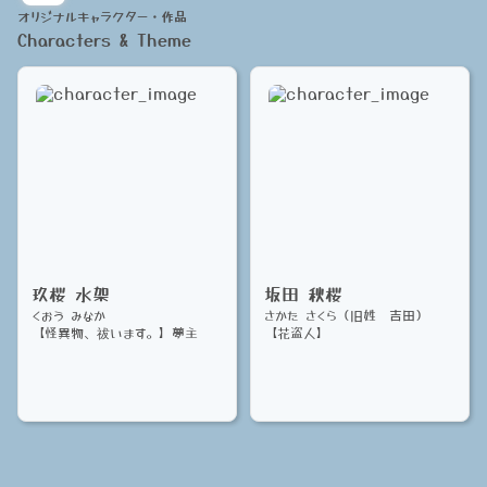
オリジナルキャラクター・作品
Characters & Theme
玖桜 水架
坂田 秋桜
くおう みなか
さかた さくら（旧姓：吉田）
【怪異物、祓います。】夢主
【花盗人】