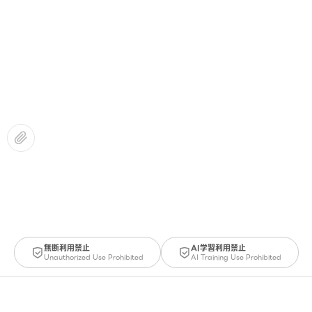
無断利用禁止
AI学習利用禁止
Unauthorized Use Prohibited
AI Training Use Prohibited