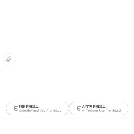
無断利用禁止
AI学習利用禁止
Unauthorized Use Prohibited
AI Training Use Prohibited