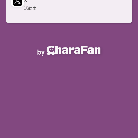
𝕏
活動中
by