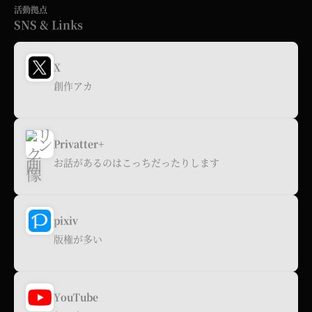
活動拠点
SNS & Links
X
創作アカ
Privatter+
お話があるのはこっちだったりします
pixiv
版権が多い
YouTube