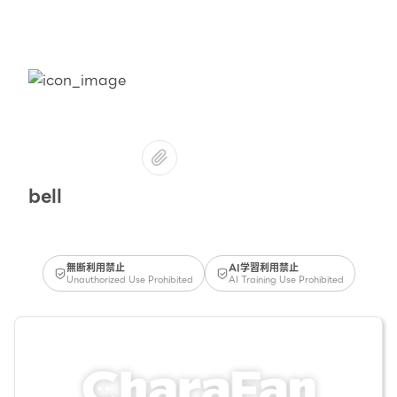
bell
無断利用禁止
AI学習利用禁止
Unauthorized Use Prohibited
AI Training Use Prohibited