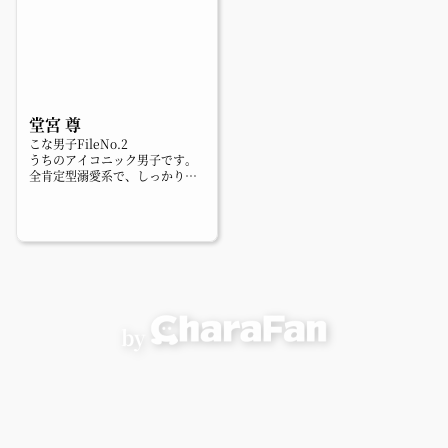
堂宮 尊
こな男子FileNo.2
うちのアイコニック男子です。
全肯定型溺愛系で、しっかり者
そうでいて、内心は彼女のこと
ばかり気になってる男子です。
by